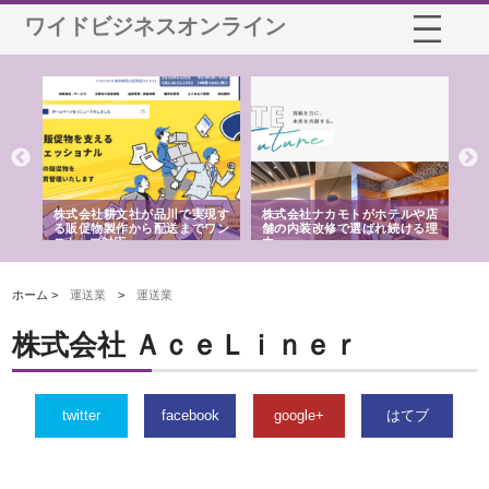
ワイドビジネスオンライン
ノー
株式会社耕文社が品川で実現す
株式会社ナカモトがホテルや店
株
の専
る販促物製作から配送までワン
舗の内装改修で選ばれ続ける理
れ
ストップ対応
由
強
ホーム >
運送業
>
運送業
株式会社 ＡｃｅＬｉｎｅｒ
twitter
facebook
google+
はてブ