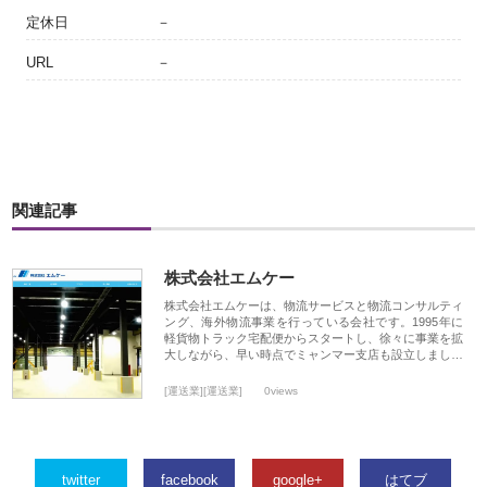
定休日
－
URL
－
関連記事
株式会社エムケー
株式会社エムケーは、物流サービスと物流コンサルティ
ング、海外物流事業を行っている会社です。1995年に
軽貨物トラック宅配便からスタートし、徐々に事業を拡
大しながら、早い時点でミャンマー支店も設立しまし…
[運送業][運送業]
0views
twitter
facebook
google+
はてブ